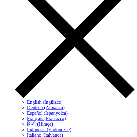
English (İngilizce)
Deutsch (Almanca)
Español (İspanyolca)
Français (Fransızca)
हिन्दी (Hintçe)
Indonesia (Endonezce)
Italiano (İtalyanca)