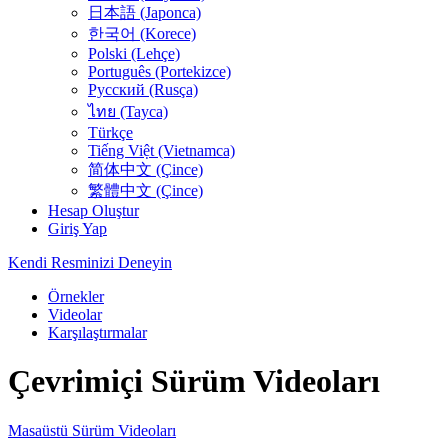
日本語 (Japonca)
한국어 (Korece)
Polski (Lehçe)
Português (Portekizce)
Русский (Rusça)
ไทย (Tayca)
Türkçe
Tiếng Việt (Vietnamca)
简体中文 (Çince)
繁體中文 (Çince)
Hesap Oluştur
Giriş Yap
Kendi Resminizi Deneyin
Örnekler
Videolar
Karşılaştırmalar
Çevrimiçi Sürüm Videoları
Masaüstü Sürüm Videoları